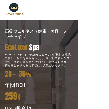
高級ウェルネス（健康・美容）フラ
ンチャイズ
EcoLuxe
Spa
EcoLuxe Spaは、伝統的なヒーリング技術と環境
に優しい製品を組み合わせた、現代的で贅沢なスパ
です。地元の富裕層だけでなく、海外から訪れる上
質な癒しを求めるお客様にも人気があります。
28～35
%
年間ROI
259
K
USD投資額