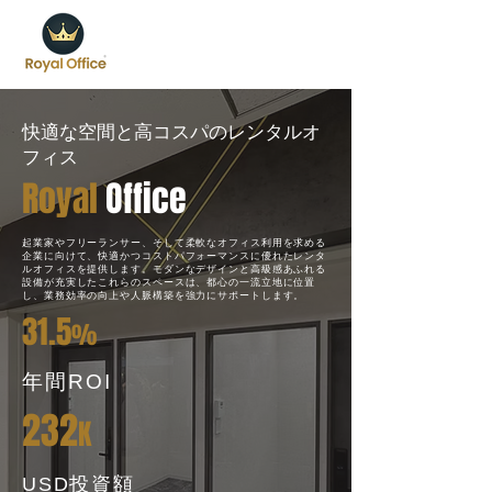
快適な空間と高コスパのレンタルオ
フィス
Royal
Office
起業家やフリーランサー、そして柔軟なオフィス利用を求める
企業に向けて、快適かつコストパフォーマンスに優れたレンタ
ルオフィスを提供します。モダンなデザインと高級感あふれる
設備が充実したこれらのスペースは、都心の一流立地に位置
し、業務効率の向上や人脈構築を強力にサポートします。
31.5
%
年間ROI
232
K
USD投資額