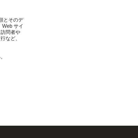
類とそのデ
Web サイ
て訪問者や
慣行など、
い。