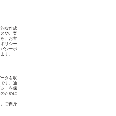
般的な作成
イスや、実
なら、お客
ーポリシー
イバシーポ
します。
データを収
明です。通
バシーを保
護のために
す。ご自身