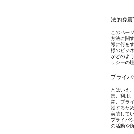
法的免責
このペー
方法に関
際に何を
様のビジ
がどのよ
リシーの
プライバ
とはいえ
集、利用
常、プラ
護するた
実装して
プライバ
の活動や