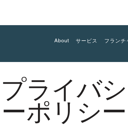
ao94 (Panjamitr) Ladprao rd., Plubpla, Wangthonglang
About
サービス
フランチ
プライバシ
ーポリシー