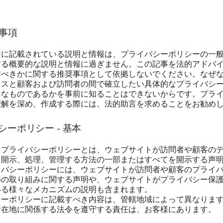
事項
ジに記載されている説明と情報は、プライバシーポリシーの一
する概要的な説明と情報に過ぎません。この記事を法的アドバ
すべきかに関する推奨事項として依拠しないでください。なぜ
ネスと顧客および訪問者の間で確立したい具体的なプライバシ
うなものであるかを事前に知ることはできないからです。プラ
理解を深め、作成する際には、法的助言を求めることをお勧め
シーポリシー - 基本
、プライバシーポリシーとは、ウェブサイトが訪問者や顧客の
、開示、処理、管理する方法の一部またはすべてを開示する声
イバシーポリシーには、ウェブサイトが訪問者や顧客のプライ
めの取り組みに関する声明や、ウェブサイトがプライバシー保
いる様々なメカニズムの説明も含まれます。
シーポリシーに記載すべき内容は、管轄地域によって異なりま
所在地に関係する法令を遵守する責任は、お客様にあります。