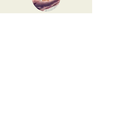
費用対効果の高いソリューショ
ン
プロフェッショナルなビジネスプレゼンスを
維持しながら、従来のオフィスレンタルに比
べて最大 80% 節約できます。
タイでのビジネス
を始める準備はで
きましたか?
無料相談をご希望の方は、当社の専門